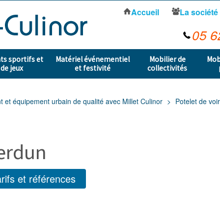
Accueil
La société
05 6
s sportifs et
Matériel événementiel
Mobilier de
Mob
 de jeux
et festivité
collectivités
t équipement urbain de qualité avec Millet Culinor
Potelet de voi
Verdun
rifs et références