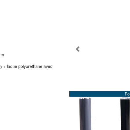
Previous
mm
xy + laque polyuréthane avec
Po