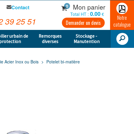
Mon panier
0
Contact
0.00
Total HT :
€
Notre
2 39 25 51
Demander un devis
catalogue
ilier urbain de
Remorques
Stockage -
protection
diverses
Manutention
rie Acier Inox ou Bois
Potelet bi-matière