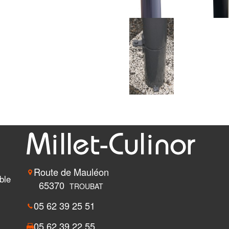
Route de Mauléon
ble
65370
TROUBAT
05 62 39 25 51
05 62 39 22 55