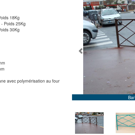
 Poids 18Kg
m - Poids 25Kg
 Poids 30Kg
Previous
0mm
5mm
ane avec polymérisation au four
Barri