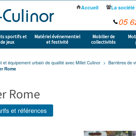
Accueil
La société
05 6
s sportifs et
Matériel événementiel
Mobilier de
Mob
 de jeux
et festivité
collectivités
t équipement urbain de qualité avec Millet Culinor
Barrières de vi
ier Rome
ier Rome
rifs et références