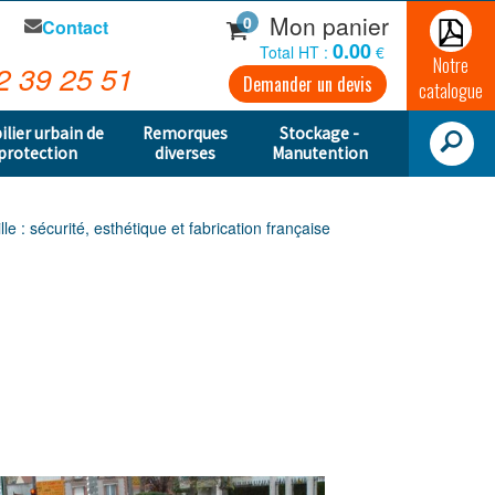
Mon panier
0
Contact
0.00
Total HT :
€
Notre
2 39 25 51
Demander un devis
catalogue
ilier urbain de
Remorques
Stockage -
protection
diverses
Manutention
lle : sécurité, esthétique et fabrication française