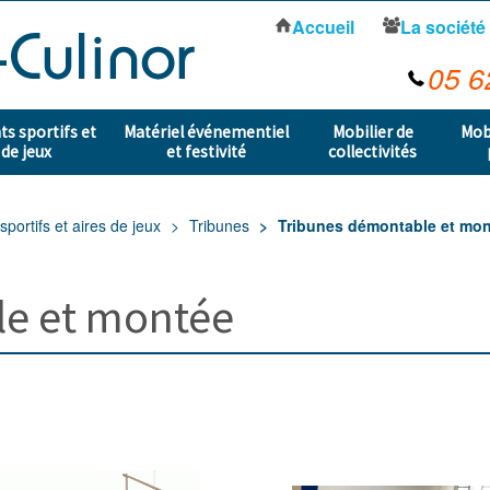
Accueil
La société
05 6
s sportifs et
Matériel événementiel
Mobilier de
Mob
 de jeux
et festivité
collectivités
portifs et aires de jeux
Tribunes
Tribunes démontable et mo
le et montée