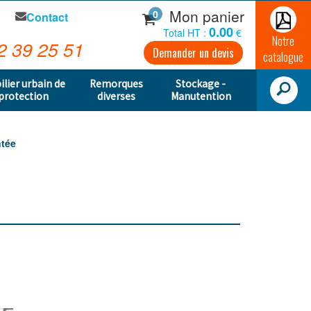
Mon panier
0
Contact
0.00
Total HT :
€
Notre
2 39 25 51
Demander un devis
catalogue
ilier urbain de
Remorques
Stockage -
protection
diverses
Manutention
ntée