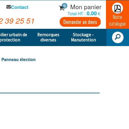
Mon panier
0
Contact
0.00
Total HT :
€
Notre
2 39 25 51
Demander un devis
catalogue
ilier urbain de
Remorques
Stockage -
protection
diverses
Manutention
Panneau élection