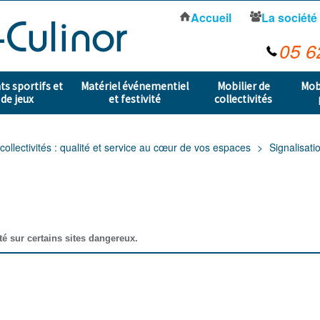
Accueil
La société
05 6
s sportifs et
Matériel événementiel
Mobilier de
Mob
 de jeux
et festivité
collectivités
collectivités : qualité et service au cœur de vos espaces
Signalisati
té sur certains sites dangereux.