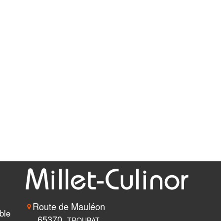
Route de Mauléon
ble
65370
TROUBAT