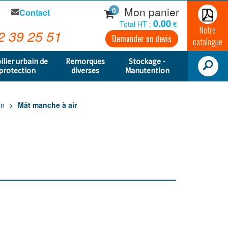
Mon panier
0
Contact
0.00
Total HT :
€
Notre
2 39 25 51
Demander un devis
catalogue
ilier urbain de
Remorques
Stockage -
protection
diverses
Manutention
on
Mât manche à air