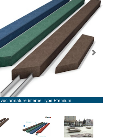
Next
vec armature interne Type Premium