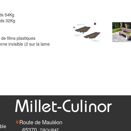
ids 54Kg
ids 32Kg
de films plastiques
ne invisible (2 sur la lame
Route de Mauléon
ble
65370
TROUBAT