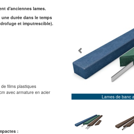
nt d'anciennes lames.
t une durée dans le temps
ydrofuge et imputrescible).
Previous
de films plastiques
cm avec armature en acier
Lames de banc a
mpactes :