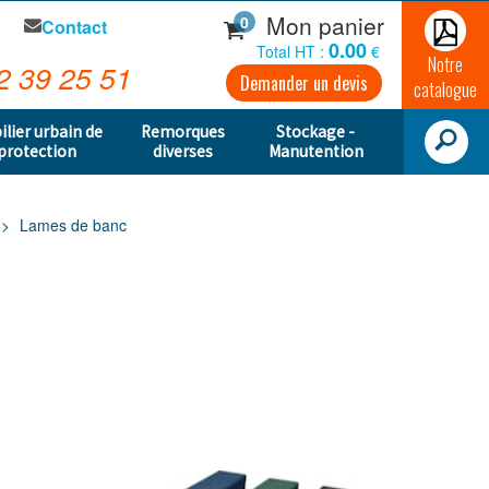
Mon panier
0
Contact
0.00
Total HT :
€
Notre
2 39 25 51
Demander un devis
catalogue
ilier urbain de
Remorques
Stockage -
protection
diverses
Manutention
Lames de banc