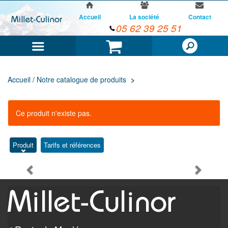
Accueil
La société
Contact
05 62 39 25 51
Menu
Panier
Accueil / Notre catalogue de produits
Ce produit n'existe pas.
Produit
Tarifs et références
Previous
Next