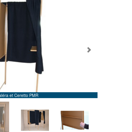
Next
Isoloir de vote PMR Ceretto