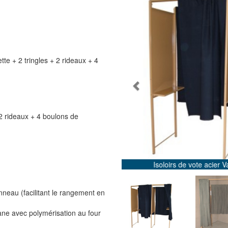
tte + 2 tringles + 2 rideaux + 4
Previous
+ 2 rideaux + 4 boulons de
Valéra et Ceretto PMR
anneau (facilitant le rangement en
ane avec polymérisation au four