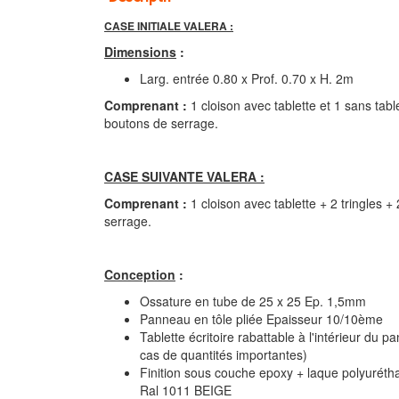
CASE INITIALE VALERA :
Dimensions
:
Larg. entrée 0.80 x Prof. 0.70 x H. 2m
Comprenant :
1 cloison avec tablette et 1 sans table
boutons de serrage.
CASE SUIVANTE VALERA :
Comprenant :
1 cloison avec tablette + 2 tringles 
serrage.
Conception
:
Isoloirs de vote acier 
Ossature en tube de 25 x 25 Ep. 1,5mm
Panneau en tôle pliée Epaisseur 10/10ème
Tablette écritoire rabattable à l'intérieur du p
cas de quantités importantes)
Finition sous couche epoxy + laque polyuréth
Ral 1011 BEIGE