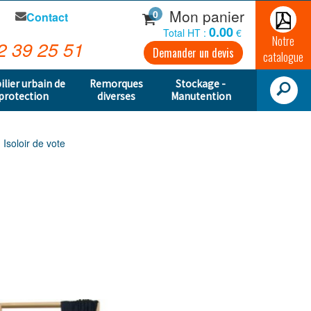
Mon panier
0
Contact
0.00
Total HT :
€
Notre
2 39 25 51
Demander un devis
catalogue
ilier urbain de
Remorques
Stockage -
protection
diverses
Manutention
Isoloir de vote