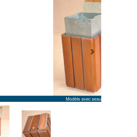
Next
le avec seau incorporé