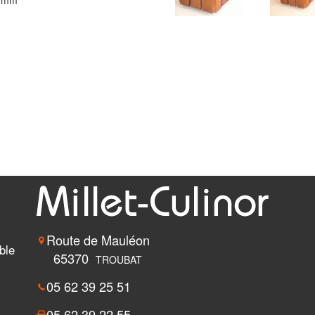
20mm
Route de Mauléon
ble
65370
TROUBAT
05 62 39 25 51
05 62 39 22 55