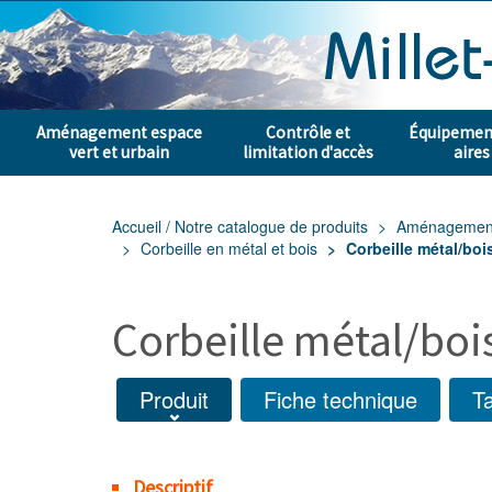
Aménagement espace
Contrôle et
Équipement
vert et urbain
limitation d'accès
aires
Accueil / Notre catalogue de produits
Aménagement e
Corbeille en métal et bois
Corbeille métal/boi
Corbeille métal/boi
Produit
Fiche technique
Ta
Descriptif