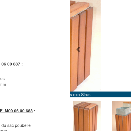
Previous
06 00 887
:
ées
20mm
Modè
 M00 06 00 683
:
 du sac poubelle