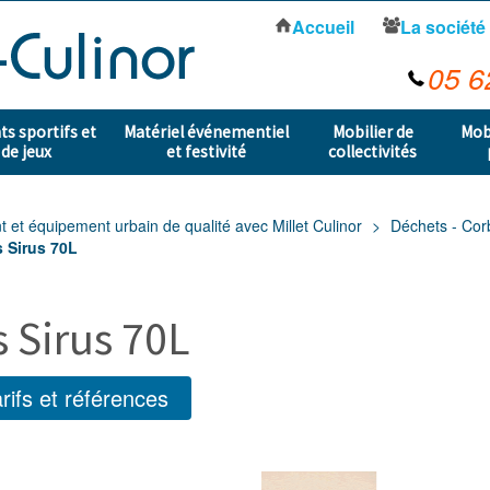
Accueil
La société
05 6
s sportifs et
Matériel événementiel
Mobilier de
Mob
 de jeux
et festivité
collectivités
t équipement urbain de qualité avec Millet Culinor
Déchets - Cor
s Sirus 70L
s Sirus 70L
rifs et références