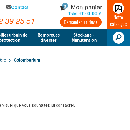
Mon panier
0
Contact
0.00
Total HT :
€
Notre
2 39 25 51
Demander un devis
catalogue
ilier urbain de
Remorques
Stockage -
protection
diverses
Manutention
ière
Colombarium
 visuel que vous souhaitez lui consacrer.