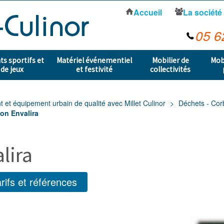
Accueil
La société
05 6
s sportifs et
Matériel événementiel
Mobilier de
Mob
 de jeux
et festivité
collectivités
t équipement urbain de qualité avec Millet Culinor
Déchets - Cor
on Envalira
lira
rifs et références