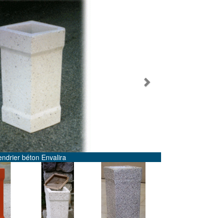
Next
Cendrier béton peint rouge Envalira