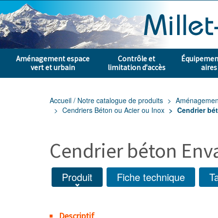
Aménagement espace
Contrôle et
Équipement
vert et urbain
limitation d'accès
aires
Accueil / Notre catalogue de produits
Aménagement e
Cendriers Béton ou Acier ou Inox
Cendrier bét
Cendrier béton Enva
Produit
Fiche technique
Ta
Descriptif