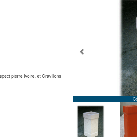
Previous
e
pect pierre Ivoire, et Gravillons
Cendrier béton Envalira