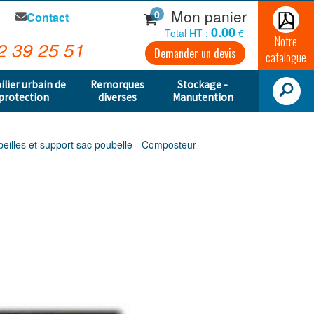
Mon panier
0
Contact
0.00
Total HT :
€
Notre
2 39 25 51
Demander un devis
catalogue
ilier urbain de
Remorques
Stockage -
protection
diverses
Manutention
beilles et support sac poubelle - Composteur