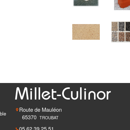
Route de Mauléon
ble
65370
TROUBAT
05 62 39 25 51