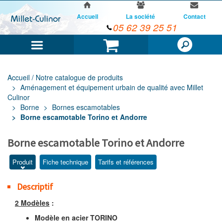
Accueil
La société
Contact
05 62 39 25 51
Menu
Panier
Accueil / Notre catalogue de produits
Aménagement et équipement urbain de qualité avec Millet
Culinor
Borne
Bornes escamotables
Borne escamotable Torino et Andorre
Borne escamotable Torino et Andorre
Produit
Fiche technique
Tarifs et références
Descriptif
2 Modèles
:
Modèle en acier TORINO