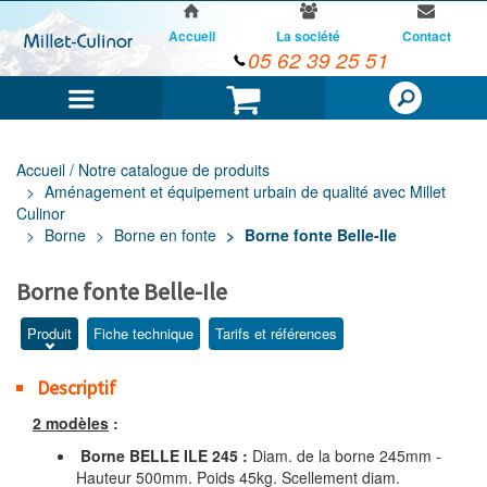
Accueil
La société
Contact
05 62 39 25 51
Menu
Panier
Accueil / Notre catalogue de produits
Aménagement et équipement urbain de qualité avec Millet
Culinor
Borne
Borne en fonte
Borne fonte Belle-Ile
Borne fonte Belle-Ile
Produit
Fiche technique
Tarifs et références
Descriptif
2 modèles
:
Borne BELLE ILE 245 :
Diam. de la borne 245mm -
Hauteur 500mm. Poids 45kg. Scellement diam.