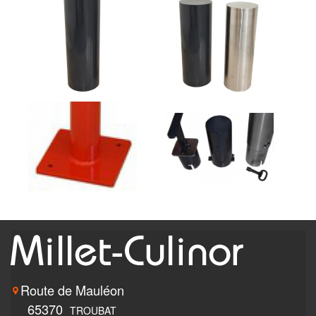
Route de Mauléon
65370
TROUBAT