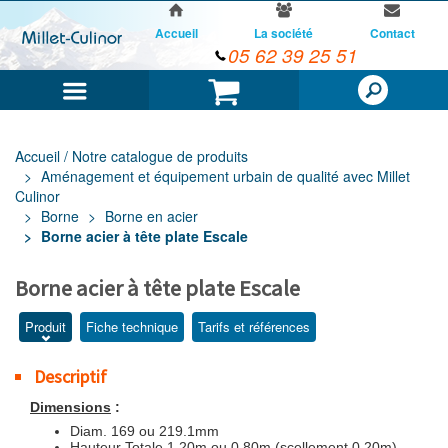
Accueil
La société
Contact
05 62 39 25 51
Menu
Panier
Accueil / Notre catalogue de produits
Aménagement et équipement urbain de qualité avec Millet
Culinor
Borne
Borne en acier
Borne acier à tête plate Escale
Borne acier à tête plate Escale
Produit
Fiche technique
Tarifs et références
Descriptif
Dimensions
:
Diam. 169 ou 219.1mm
Hauteur Totale 1.20m ou 0.80m (scellement 0.20m)