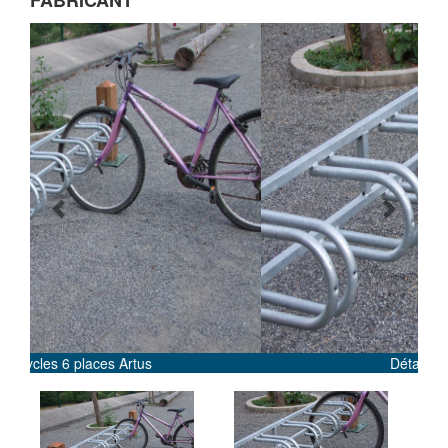
FABRICANT
Previous
Next
Détail support cycles