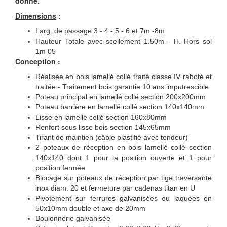
donné.
Dimensions
:
Larg. de passage 3 - 4 - 5 - 6 et 7m -8m
Hauteur Totale avec scellement 1.50m - H. Hors sol
1m 05
Conception
:
Réalisée en bois lamellé collé traité classe IV raboté et
traitée - Traitement bois garantie 10 ans imputrescible
Poteau principal en lamellé collé section 200x200mm
Poteau barrière en lamellé collé section 140x140mm
Lisse en lamellé collé section 160x80mm
Renfort sous lisse bois section 145x65mm
Tirant de maintien (câble plastifié avec tendeur)
2 poteaux de réception en bois lamellé collé section
140x140 dont 1 pour la position ouverte et 1 pour
position fermée
Blocage sur poteaux de réception par tige traversante
inox diam. 20 et fermeture par cadenas titan en U
Pivotement sur ferrures galvanisées ou laquées en
50x10mm double et axe de 20mm
Boulonnerie galvanisée