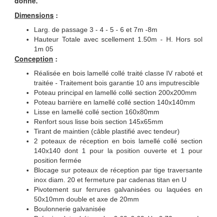
donné.
Dimensions
:
Larg. de passage 3 - 4 - 5 - 6 et 7m -8m
Hauteur Totale avec scellement 1.50m - H. Hors sol
1m 05
Conception
:
Réalisée en bois lamellé collé traité classe IV raboté et
traitée - Traitement bois garantie 10 ans imputrescible
Poteau principal en lamellé collé section 200x200mm
Poteau barrière en lamellé collé section 140x140mm
Lisse en lamellé collé section 160x80mm
Renfort sous lisse bois section 145x65mm
Tirant de maintien (câble plastifié avec tendeur)
2 poteaux de réception en bois lamellé collé section
140x140 dont 1 pour la position ouverte et 1 pour
position fermée
Blocage sur poteaux de réception par tige traversante
inox diam. 20 et fermeture par cadenas titan en U
Pivotement sur ferrures galvanisées ou laquées en
50x10mm double et axe de 20mm
Boulonnerie galvanisée