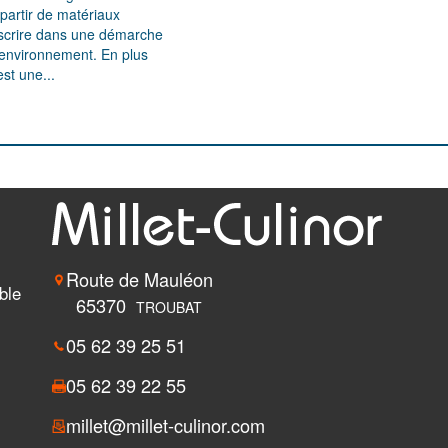
partir de matériaux
inscrire dans une démarche
'environnement. En plus
est une...
Route de Mauléon
ble
65370
TROUBAT
05 62 39 25 51
05 62 39 22 55
millet@millet-culinor.com