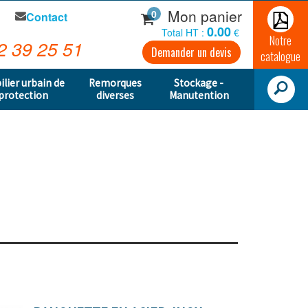
Mon panier
0
Contact
0.00
Total HT :
€
Notre
2 39 25 51
Demander un devis
catalogue
ilier urbain de
Remorques
Stockage -
protection
diverses
Manutention