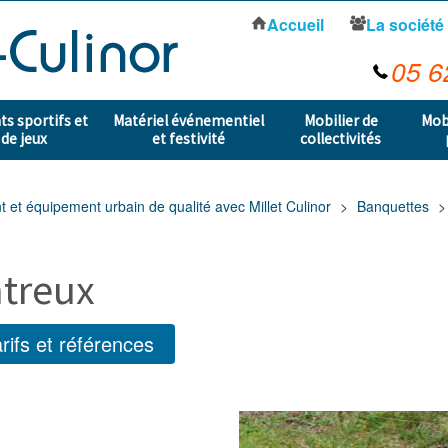
Accueil
La société
05 6
s sportifs et
Matériel événementiel
Mobilier de
Mob
 de jeux
et festivité
collectivités
t équipement urbain de qualité avec Millet Culinor
Banquettes
treux
rifs et références