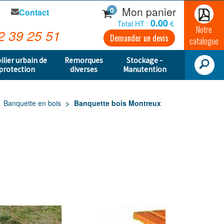
Mon panier
0
Contact
0.00
Total HT :
€
Notre
2 39 25 51
Demander un devis
catalogue
ilier urbain de
Remorques
Stockage -
protection
diverses
Manutention
Banquette en bois
Banquette bois Montreux