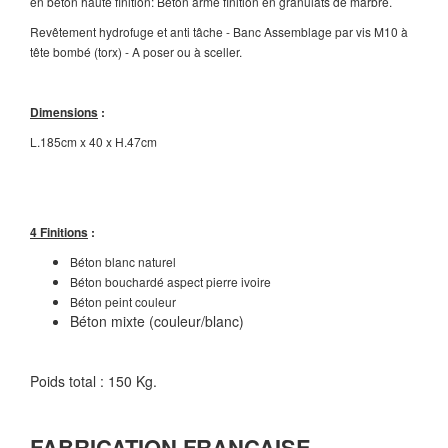
en béton haute finition: Béton armé finition en granulats de marbre.
Revêtement hydrofuge et anti tâche - Banc Assemblage par vis M10 à
tête bombé (torx) - A poser ou à sceller.
Dimensions
:
L.185cm x 40 x H.47cm
4 Finitions
:
Béton blanc naturel
Béton bouchardé aspect pierre ivoire
Béton peint couleur
Béton mixte (couleur/blanc)
Poids total : 150 Kg.
FABRICATION FRANCAISE