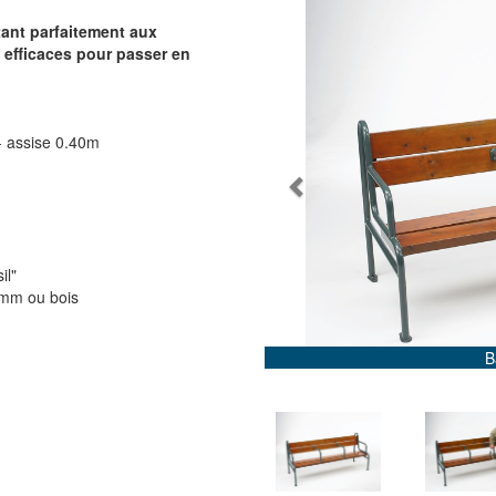
ant parfaitement aux
 efficaces pour passer en
 - assise 0.40m
Previous
il"
5mm ou bois
B