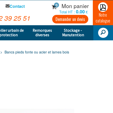
Mon panier
0
Contact
0.00
Total HT :
€
Notre
2 39 25 51
Demander un devis
catalogue
ilier urbain de
Remorques
Stockage -
protection
diverses
Manutention
Bancs pieds fonte ou acier et lames bois