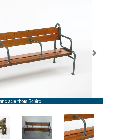
Next
anc acier/bois Boléro