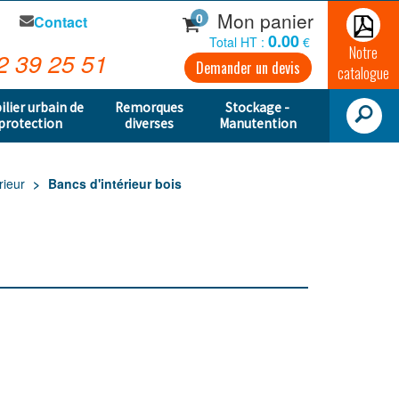
Mon panier
0
Contact
0.00
Total HT :
€
Notre
2 39 25 51
Demander un devis
catalogue
ilier urbain de
Remorques
Stockage -
protection
diverses
Manutention
rieur
Bancs d'intérieur bois