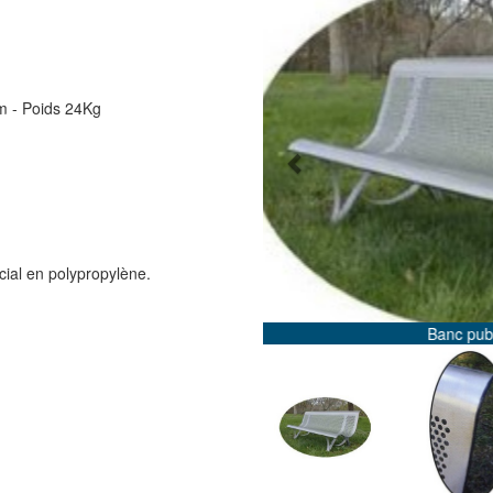
0m - Poids 24Kg
Previous
cial en polypropylène.
lic inox Balagué