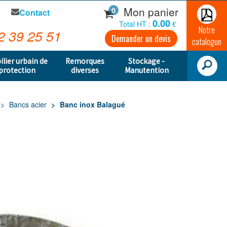
Mon panier
0
Contact
0.00
Total HT :
€
Notre
2 39 25 51
Demander un devis
catalogue
ilier urbain de
Remorques
Stockage -
protection
diverses
Manutention
Bancs acier
Banc inox Balagué