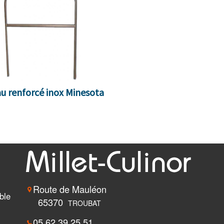
u renforcé inox Minesota
Route de Mauléon
ble
65370
TROUBAT
05 62 39 25 51