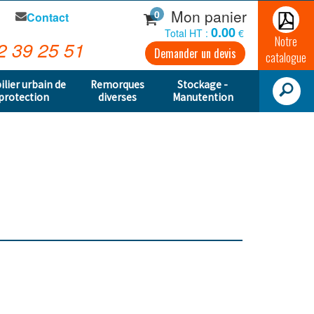
Mon panier
0
Contact
0.00
Total HT :
€
Notre
2 39 25 51
Demander un devis
catalogue
ilier urbain de
Remorques
Stockage -
protection
diverses
Manutention