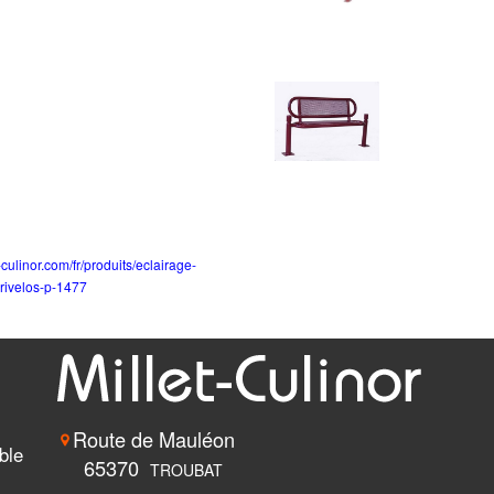
-culinor.com/fr/produits/eclairage-
brivelos-p-1477
Route de Mauléon
ble
65370
TROUBAT