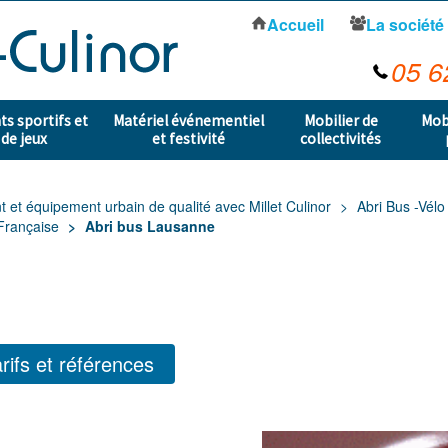
Accueil
La société
05 6
s sportifs et
Matériel événementiel
Mobilier de
Mob
 de jeux
et festivité
collectivités
t équipement urbain de qualité avec Millet Culinor
Abri Bus -Vél
 Française
Abri bus Lausanne
rifs et références