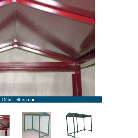
Next
Abri bus Lausanne bardage tôlé avec un coté polycarbonate