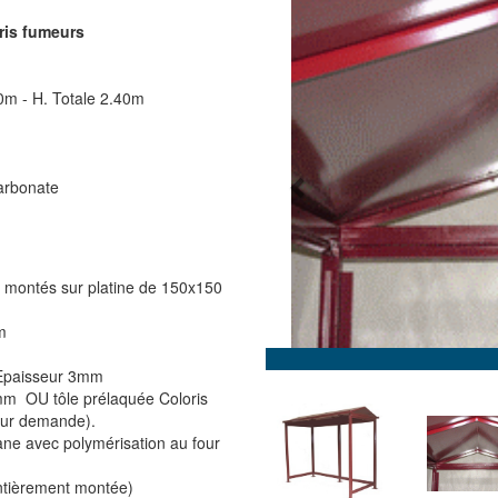
ris fumeurs
10m - H. Totale 2.40m
Previous
carbonate
 montés sur platine de 150x150
m
Détail toiture abri
va Epaisseur 3mm
mm OU tôle prélaquée Coloris
 sur demande).
ane avec polymérisation au four
entièrement montée)