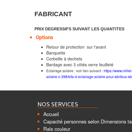
FABRICANT
PRIX DEGRESSIFS SUIVANT LES QUANTITES
Options
Retour de protection sur l'avant
Banquette
Corbeille à dechets
Bardage avec 3 côtés verre feuilleté
Eclairage solaire : voir lien suivant :
https://www.millet
solaire-c-398/kits-d-eclairage-solaire-pour-abribus-a
NOS SERVICES
Accueil
Capacité personnes selon Dimensions ta
Rals couleur