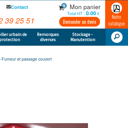
Mon panier
0
Contact
0.00
Total HT :
€
Notre
2 39 25 51
Demander un devis
catalogue
ilier urbain de
Remorques
Stockage -
protection
diverses
Manutention
o -Fumeur et passage couvert