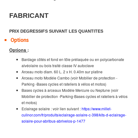
FABRICANT
PRIX DEGRESSIFS SUIVANT LES QUANTITES
Options
Options
:
Bardage côtés et fond en tôle prélaquée ou en polycarbonate
alvéolaire ou bois traité classe IV autoclave
Arceau moto diam. 60 L. 2 x H. 0.40m sur platine
Arceau moto Modèle Cambo (voir Mobilier de protection -
Parking -Bases cycles et rateliers à vélos et motos)
Bases cycles à arceaux Modèle Mercure ou Neptune (voir
Mobilier de protection -Parking-Bases cycles et rateliers à vélos
et motos)
Eclairage solaire : voir lien suivant :
https://www.millet-
culinor.com/fr/produits/eclairage-solaire-c-398/kits-d-eclairage-
solaire-pour-abribus-abrivelos-p-1477